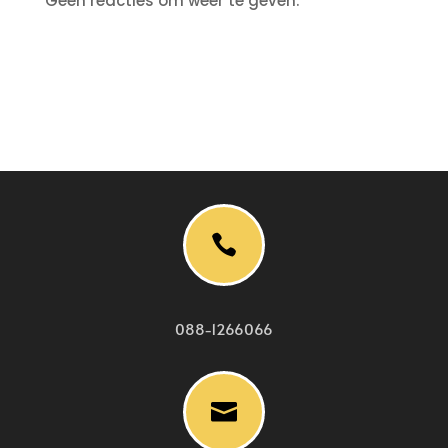
Geen reacties om weer te geven.

088-1266066
